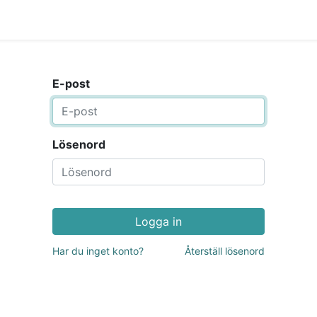
0
a Möte
Kontakt
Tjänster
Nyheter
E-post
Lösenord
Logga in
Har du inget konto?
Återställ lösenord