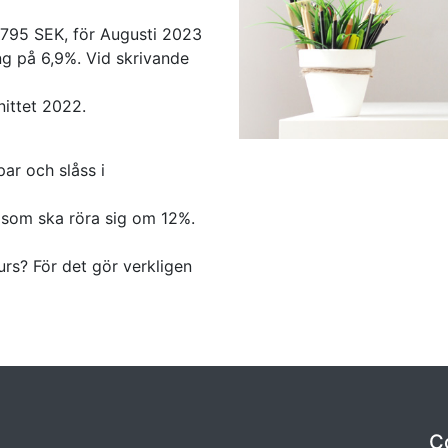
9,795 SEK, för Augusti 2023
ng på 6,9%. Vid skrivande
nittet 2022.
ar och slåss i
 som ska röra sig om 12%.
urs? För det gör verkligen
C