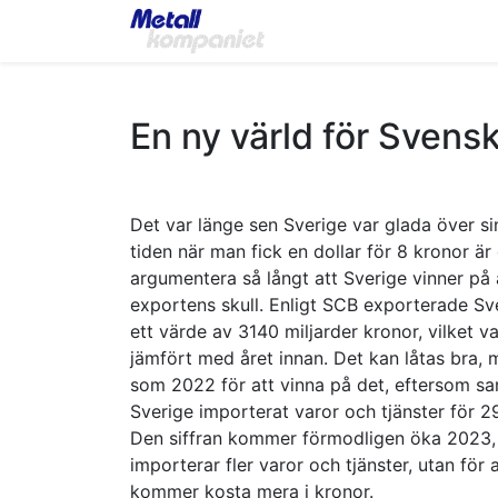
Home
Products
App
En ny värld för Svens
Det var länge sen Sverige var glada över s
tiden när man fick en dollar för 8 kronor ä
argumentera så långt att Sverige vinner på 
exportens skull. Enligt SCB exporterade Sver
ett värde av 3140 miljarder kronor, vilket
jämfört med året innan. Det kan låtas bra, 
som 2022 för att vinna på det, eftersom s
Sverige importerat varor och tjänster för 2
Den siffran kommer förmodligen öka 2023, i
importerar fler varor och tjänster, utan för 
kommer kosta mera i kronor.