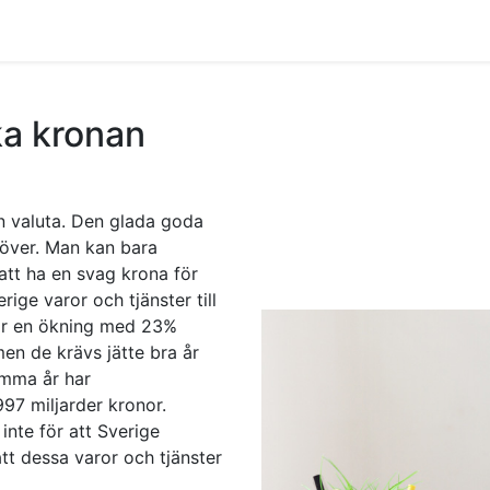
0
ointment
Contact
Services
Nyheter
ka kronan
in valuta. Den glada goda
r över. Man kan bara
att ha en svag krona för
ige varor och tjänster till
 var en ökning med 23%
men de krävs jätte bra år
amma år har
997 miljarder kronor.
nte för att Sverige
att dessa varor och tjänster