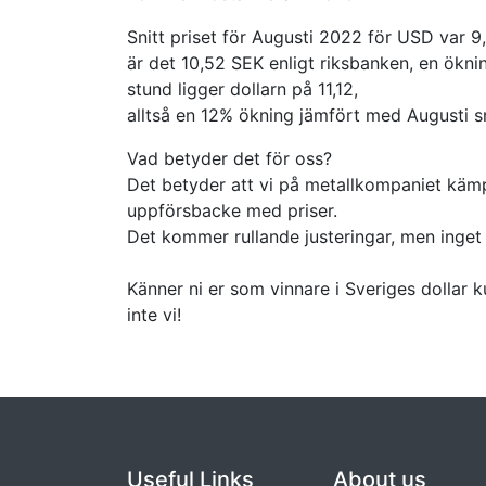
Snitt priset för Augusti 2022 för USD var 
är det 10,52 SEK enligt riksbanken, en ökni
stund ligger dollarn på 11,12,
alltså en 12% ökning jämfört med Augusti s
Vad betyder det för oss?
Det betyder att vi på metallkompaniet kämp
uppförsbacke med priser.
Det kommer rullande justeringar, men inget
Känner ni er som vinnare i Sveriges dollar k
inte vi!
Useful Links
About us