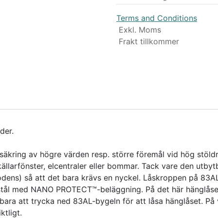
Terms and Conditions
Exkl. Moms
Frakt tillkommer
der.
kring av högre värden resp. större föremål vid hög stöldris
, källarfönster, elcentraler eller bommar. Tack vare den utby
bodens) så att det bara krävs en nyckel. Låskroppen på 83A
lstål med NANO PROTECT™-beläggning. På det här hänglåset 
ara att trycka ned 83AL-bygeln för att låsa hänglåset. På
ktligt.