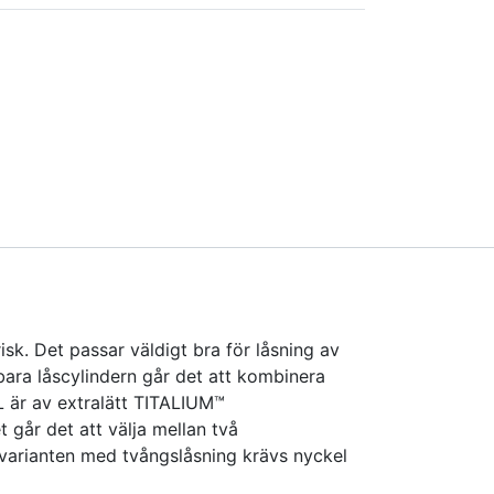
k. Det passar väldigt bra för låsning av
tbara låscylindern går det att kombinera
L är av extralätt TITALIUM™
går det att välja mellan två
 varianten med tvångslåsning krävs nyckel