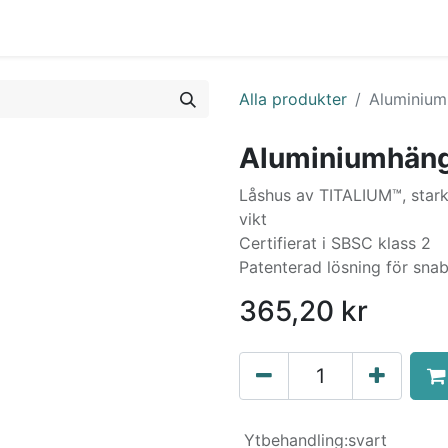
0
a Möte
Kontakt
Tjänster
Nyheter
Alla produkter
Aluminium
Aluminiumhäng
Låshus av TITALIUM™, stark
vikt
Certifierat i SBSC klass 2
Patenterad lösning för sna
365,20
kr
Ytbehandling
:
svart