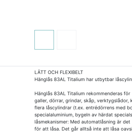
LÄTT OCH FLEXIBELT
Hänglås 83AL Titalium har utbytbar låscylin
Hänglås 83AL Titalium rekommenderas för sä
galler, dörrar, grindar, skåp, verktygslådor
flera låscylindrar (t.ex. entrédörrens med 
specialaluminium, bygeln av härdat specia
låsmekanismer: Med automatlåsning är det b
för att låsa. Det går alltså inte att låsa oavsi