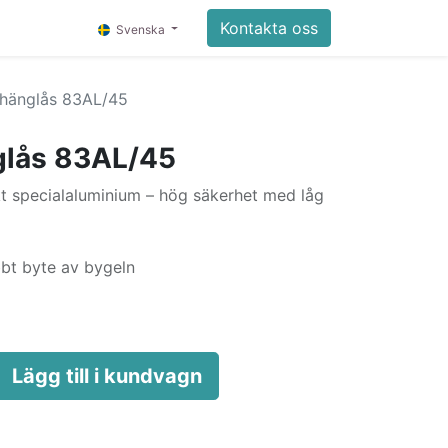
Kontakta oss
Svenska
hänglås 83AL/45
lås 83AL/45
t specialaluminium – hög säkerhet med låg
bbt byte av bygeln
Lägg till i kundvagn