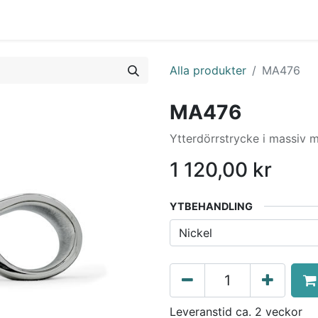
0
a Möte
Kontakt
Tjänster
Nyheter
Alla produkter
MA476
MA476
Ytterdörrstrycke i massiv m
1 120,00
kr
YTBEHANDLING
Leveranstid ca. 2 veckor