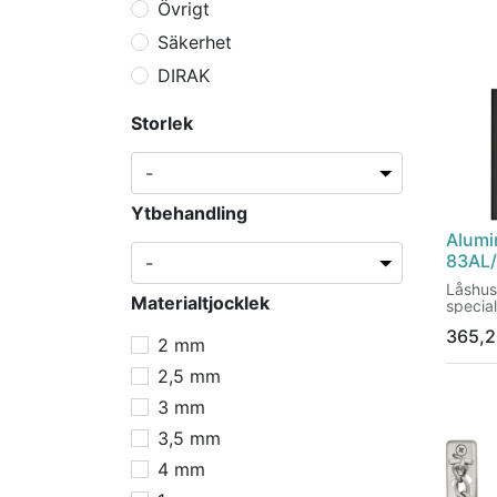
Övrigt
Säkerhet
DIRAK
Storlek
Ytbehandling
Alumi
83AL
Låshus
Materialtjocklek
specia
säkerh
365,2
Certifi
2 mm
Patent
byte a
2,5 mm
3 mm
3,5 mm
4 mm