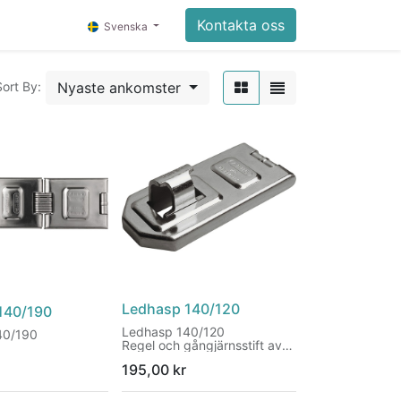
Kontakta oss
Svenska
Nyaste ankomster
Sort By:
Ledhasp 140/120
140/190
Ledhasp 140/120
40/190
Regel och gångjärnsstift av
rostfritt stål
195,00
kr
Stabil konstruktion
Gångjärnsstiften är
utdrivningsskyddade