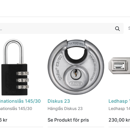
0
a Möte
Kontakt
Tjänster
Nyheter
nationslås 145/30
Diskus 23
Ledhasp 
ationslås 145/30
Hänglås Diskus 23
Ledhasp 1
6
kr
Se Produkt för pris
230,00
kr