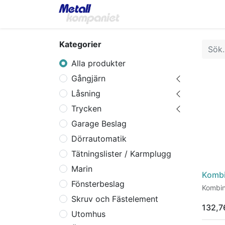
Home
Webbutik
Bok
Kategorier
Alla produkter
Gångjärn
Låsning
Trycken
Garage Beslag
Dörrautomatik
Tätningslister / Karmplugg
Marin
Kombi
Fönsterbeslag
Kombin
Skruv och Fästelement
132,7
Utomhus