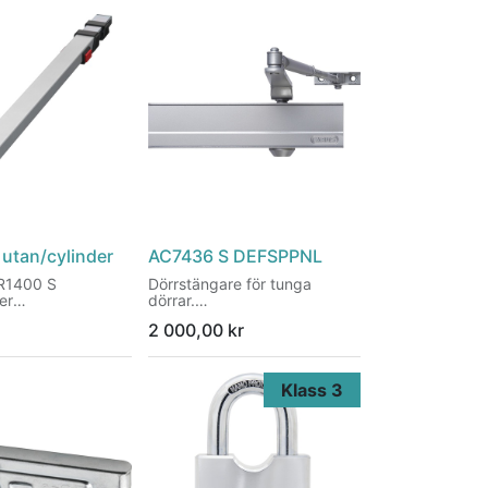
Härdad stålögla
Perfekt att kombinera med
Diskus®-hänglås
Dolda skruvar
utan/cylinder
AC7436 S DEFSPPNL
R1400 S
Dörrstängare för tunga
er
dörrar.
en över hela
Upp till 120 KG
2 000,00
kr
EN klass 3 - 6
åndskrafter tack
lla lås
dder från 850 - 1
Klass 3