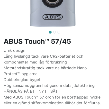
ABUS Touch™ 57/45
Unik design
Lång livslängd tack vare CR2-batteriet och
komponenter med låg förbrukning
Motståndskraftig tack vare de härdade Nano
Protect™-byglarna
Dubbelreglad bygel
Hög sensornoggrannhet genom detaljdetektering
HÄNGLÅS PÅ ETT NYTT SÄTT
Med ABUS Touch™ 57 oron för en borttappad nyckel
eller en glömd sifferkombination tillhör det förflutna.