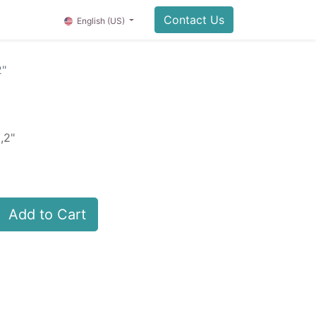
Contact Us
English (US)
2"
,2"
Add to Cart